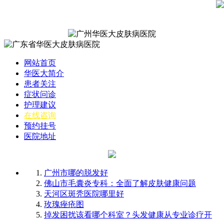
网站首页
华医大简介
患者关注
症状问诊
护理建议
在线咨询
预约挂号
医院地址
广州市哪的脱发好
佛山市毛囊炎专科：全面了解皮肤健康问题
天河区斑秃医院哪里好
玫瑰痤疮图
掉发困扰该看哪个科室？头发健康从专业诊疗开