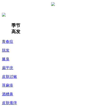
季节
高发
青春痘
脱发
腋臭
扁平疣
皮肤过敏
荨麻疹
酒糟鼻
皮肤瘙痒