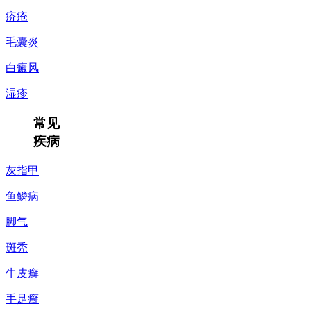
疥疮
毛囊炎
白癜风
湿疹
常见
疾病
灰指甲
鱼鳞病
脚气
斑秃
牛皮癣
手足癣