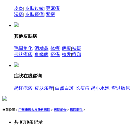
皮炎
|
皮肤过敏
|
荨麻疹
湿疹
|
皮肤瘙痒
|
紫癜
其他皮肤病
毛周角化
|
酒糟鼻
|
体癣
|
疤痕
|
祛斑
带状疱疹
|
鱼鳞病
|
疥疮
|
植发
|
痘印
症状在线咨询
起红疙瘩
|
皮肤瘙痒
|
白点白斑
|
长痘痘
起小水泡
|
查过敏原
当前位置：
广州华医大皮肤科医院
>
医院简介
>
医院医生
>
共
0
页
0
条记录