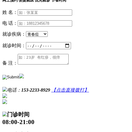
网上预约 便捷就医 优先就诊 节省时间
姓 名：
电 话：
就诊疾病：
就诊时间：
备 注：
电话：
153-2233-8929
【点击直接拨打】
门诊时间
08:00-21:00