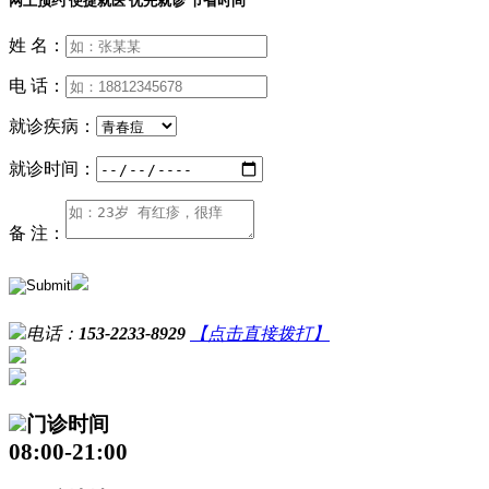
网上预约 便捷就医 优先就诊 节省时间
姓 名：
电 话：
就诊疾病：
就诊时间：
备 注：
电话：
153-2233-8929
【点击直接拨打】
门诊时间
08:00-21:00