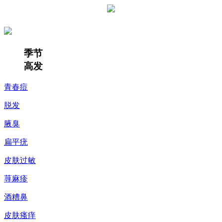
季节
高发
青春痘
脱发
腋臭
扁平疣
皮肤过敏
荨麻疹
酒糟鼻
皮肤瘙痒