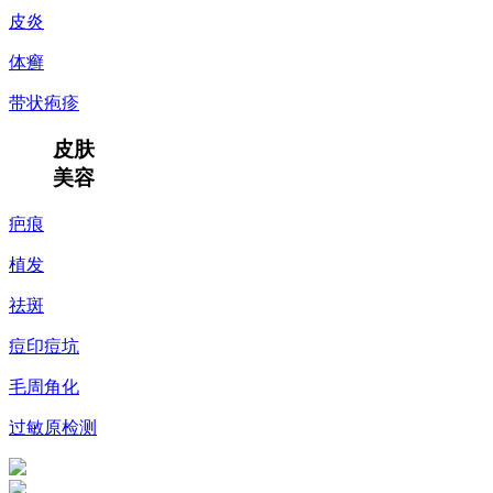
皮炎
体癣
带状疱疹
皮肤
美容
疤痕
植发
祛斑
痘印痘坑
毛周角化
过敏原检测