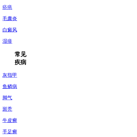
疥疮
毛囊炎
白癜风
湿疹
常见
疾病
灰指甲
鱼鳞病
脚气
斑秃
牛皮癣
手足癣