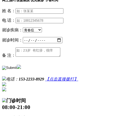
网上预约 便捷就医 优先就诊 节省时间
姓 名：
电 话：
就诊疾病：
就诊时间：
备 注：
电话：
153-2233-8929
【点击直接拨打】
门诊时间
08:00-21:00