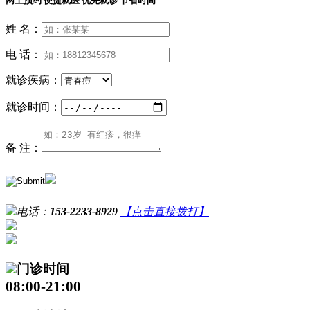
网上预约 便捷就医 优先就诊 节省时间
姓 名：
电 话：
就诊疾病：
就诊时间：
备 注：
电话：
153-2233-8929
【点击直接拨打】
门诊时间
08:00-21:00