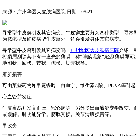
来源：广州华医大皮肤病医院
日期：05-21
寻常型牛皮癣引发其它病变。牛皮癣主要分为四种类型：寻常
为脓疱型及红皮病型牛皮癣外，还会引发身体其它病变。
寻常型牛皮癣引发其它病变吗？
广州华医大皮肤病医院
介绍：
将鳞屑刮除其下有一发亮的薄膜，称“薄膜现象”,轻刮薄膜即
地图状、回状、带状、疣状、蛎壳状等。
肝脏损害
可由某些药物如甲氨蝶呤、白血宁、维生素A酸、PUVA等引
心血管并发症
牛皮癣易并发高血压、冠心病等，另外多出血液流变学改变、
或缓解。肺功能异常。膀胱受损。关节滑膜损害等。
甲改变