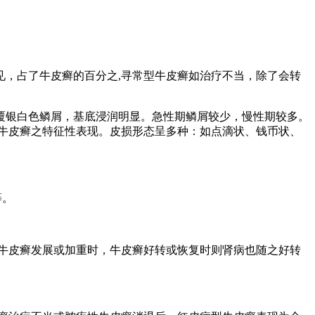
，占了牛皮癣的百分之,寻常型牛皮癣如治疗不当，除了会转
覆银白色鳞屑，基底浸润明显。急性期鳞屑较少，慢性期较多。
为牛皮癣之特征性表现。皮损形态呈多种：如点滴状、钱币状、
等。
牛皮癣发展或加重时，牛皮癣好转或恢复时则肾病也随之好转