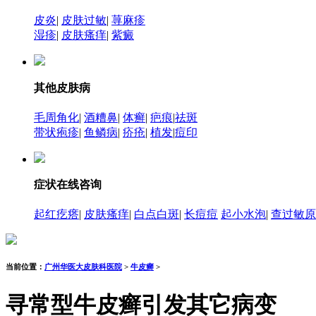
皮炎
|
皮肤过敏
|
荨麻疹
湿疹
|
皮肤瘙痒
|
紫癜
其他皮肤病
毛周角化
|
酒糟鼻
|
体癣
|
疤痕
|
祛斑
带状疱疹
|
鱼鳞病
|
疥疮
|
植发
|
痘印
症状在线咨询
起红疙瘩
|
皮肤瘙痒
|
白点白斑
|
长痘痘
起小水泡
|
查过敏原
当前位置：
广州华医大皮肤科医院
>
牛皮癣
>
寻常型牛皮癣引发其它病变