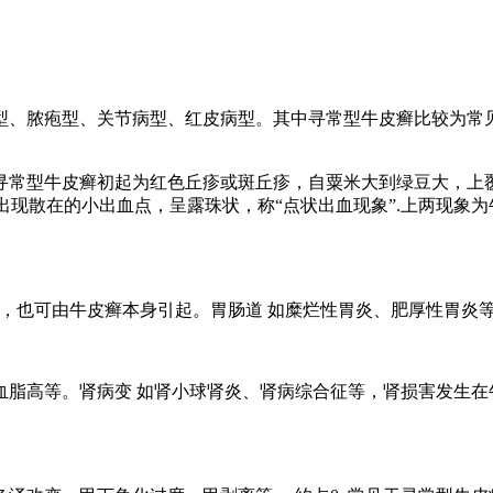
型、脓疱型、关节病型、红皮病型。其中寻常型牛皮癣比较为常见
寻常型牛皮癣初起为红色丘疹或斑丘疹，自粟米大到绿豆大，上
可出现散在的小出血点，呈露珠状，称“点状出血现象”.上两现象
起，也可由牛皮癣本身引起。胃肠道 如糜烂性胃炎、肥厚性胃炎
血脂高等。肾病变 如肾小球肾炎、肾病综合征等，肾损害发生在