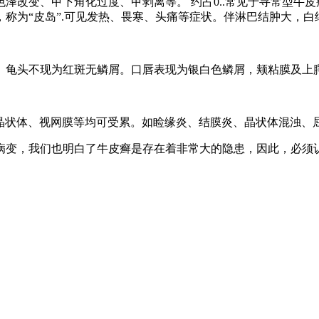
泽改变、甲下角化过度、甲剥离等。 约占0..常见于寻常型牛
称为“皮岛”.可见发热、畏寒、头痛等症状。伴淋巴结肿大，
。龟头不现为红斑无鳞屑。口唇表现为银白色鳞屑，颊粘膜及上
角膜、晶状体、视网膜等均可受累。如睑缘炎、结膜炎、晶状体混浊
病变，我们也明白了牛皮癣是存在着非常大的隐患，因此，必须