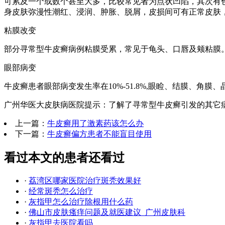
可累及一个或数个甚至大多，比较常见者为点状凹陷，其次有色
身皮肤弥漫性潮红、浸润、肿胀、脱屑，皮损间可有正常皮肤，
粘膜改变
部分寻常型牛皮癣病例粘膜受累，常见于龟头、口唇及颊粘膜
眼部病变
牛皮癣患者眼部病变发生率在10%-51.8%,眼睑、结膜、
广州华医大皮肤病医院提示：了解了寻常型牛皮癣引发的其它
上一篇：
牛皮癣用了激素药该怎么办
下一篇：
牛皮癣偏方患者不能盲目使用
看过本文的患者还看过
·
荔湾区哪家医院治疗斑秃效果好
·
经常斑秃怎么治疗
·
灰指甲怎么治疗除根用什么药
·
佛山市皮肤瘙痒问题及就医建议_广州皮肤科
·
灰指甲去医院看吗