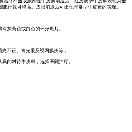
皮癣治疗不当或脓疱性牛皮癣消退后，红皮病型牛皮癣表现为全
白细胞计数可增高。皮损消退后可出现寻常型牛皮癣的表现。
腭有灰黄色或白色的环形斑片。
、屈光不正、青光眼及视网膜炎等；
认真的对待牛皮癣，选择医院治疗。