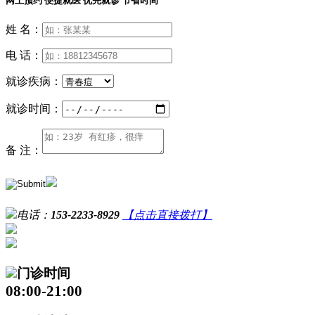
网上预约 便捷就医 优先就诊 节省时间
姓 名：
电 话：
就诊疾病：
就诊时间：
备 注：
电话：
153-2233-8929
【点击直接拨打】
门诊时间
08:00-21:00