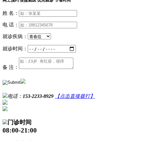
网上预约 便捷就医 优先就诊 节省时间
姓 名：
电 话：
就诊疾病：
就诊时间：
备 注：
电话：
153-2233-8929
【点击直接拨打】
门诊时间
08:00-21:00