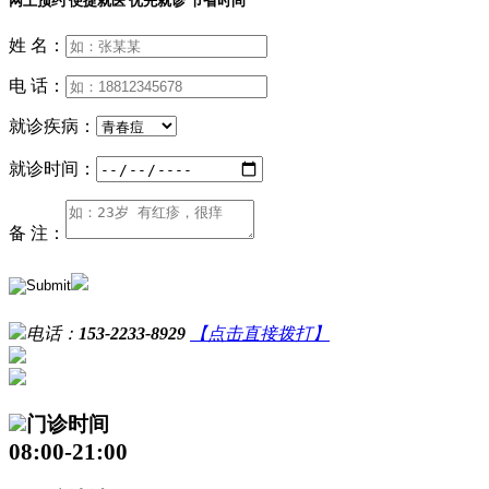
网上预约 便捷就医 优先就诊 节省时间
姓 名：
电 话：
就诊疾病：
就诊时间：
备 注：
电话：
153-2233-8929
【点击直接拨打】
门诊时间
08:00-21:00