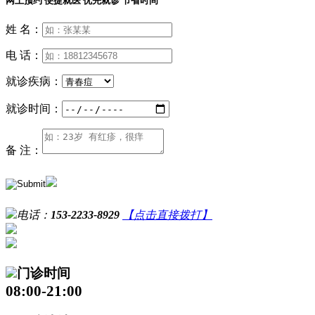
网上预约 便捷就医 优先就诊 节省时间
姓 名：
电 话：
就诊疾病：
就诊时间：
备 注：
电话：
153-2233-8929
【点击直接拨打】
门诊时间
08:00-21:00