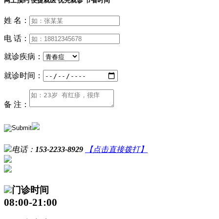
网上预约 便捷就医 优先就诊 节省时间
姓 名：
电 话：
就诊疾病：
就诊时间：
备 注：
电话：
153-2233-8929
【点击直接拨打】
门诊时间
08:00-21:00