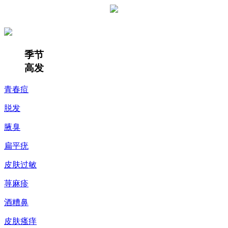
季节
高发
青春痘
脱发
腋臭
扁平疣
皮肤过敏
荨麻疹
酒糟鼻
皮肤瘙痒