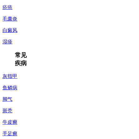
疥疮
毛囊炎
白癜风
湿疹
常见
疾病
灰指甲
鱼鳞病
脚气
斑秃
牛皮癣
手足癣