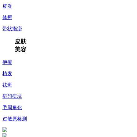
皮炎
体癣
带状疱疹
皮肤
美容
疤痕
植发
祛斑
痘印痘坑
毛周角化
过敏原检测