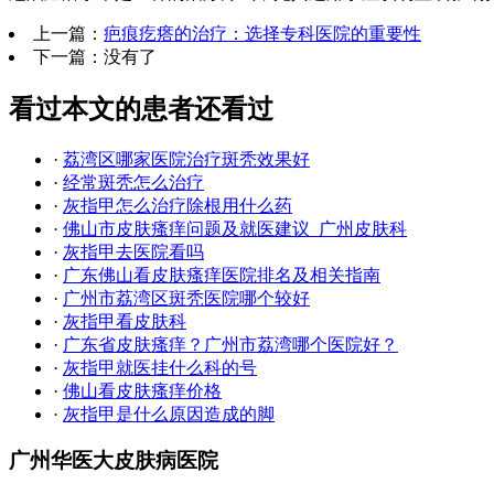
上一篇：
疤痕疙瘩的治疗：选择专科医院的重要性
下一篇：没有了
看过本文的患者还看过
·
荔湾区哪家医院治疗斑秃效果好
·
经常斑秃怎么治疗
·
灰指甲怎么治疗除根用什么药
·
佛山市皮肤瘙痒问题及就医建议_广州皮肤科
·
灰指甲去医院看吗
·
广东佛山看皮肤瘙痒医院排名及相关指南
·
广州市荔湾区斑秃医院哪个较好
·
灰指甲看皮肤科
·
广东省皮肤瘙痒？广州市荔湾哪个医院好？
·
灰指甲就医挂什么科的号
·
佛山看皮肤瘙痒价格
·
灰指甲是什么原因造成的脚
广州华医大皮肤病医院