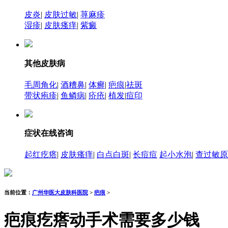
皮炎
|
皮肤过敏
|
荨麻疹
湿疹
|
皮肤瘙痒
|
紫癜
其他皮肤病
毛周角化
|
酒糟鼻
|
体癣
|
疤痕
|
祛斑
带状疱疹
|
鱼鳞病
|
疥疮
|
植发
|
痘印
症状在线咨询
起红疙瘩
|
皮肤瘙痒
|
白点白斑
|
长痘痘
起小水泡
|
查过敏原
当前位置：
广州华医大皮肤科医院
>
疤痕
>
疤痕疙瘩动手术需要多少钱