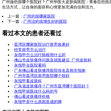
广州做疤痕哪个医院好？广州华医大皮肤病医院：青春痘疤痕
生活方式，让自身的面容和心情更加充满自信和活力。
上一篇：
广州疤痕哪家医院
下一篇：
广州治疤痕增生好的医院
看过本文的患者还看过
·
荔湾区哪家医院治疗斑秃效果好
·
经常斑秃怎么治疗
·
灰指甲怎么治疗除根用什么药
·
佛山市皮肤瘙痒问题及就医建议_广州皮肤科
·
灰指甲去医院看吗
·
广东佛山看皮肤瘙痒医院排名及相关指南
·
广州市荔湾区斑秃医院哪个较好
·
灰指甲看皮肤科
·
广东省皮肤瘙痒？广州市荔湾哪个医院好？
·
灰指甲就医挂什么科的号
·
佛山看皮肤瘙痒价格
·
灰指甲是什么原因造成的脚