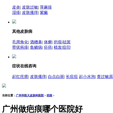
皮炎
|
皮肤过敏
|
荨麻疹
湿疹
|
皮肤瘙痒
|
紫癜
其他皮肤病
毛周角化
|
酒糟鼻
|
体癣
|
疤痕
|
祛斑
带状疱疹
|
鱼鳞病
|
疥疮
|
植发
|
痘印
症状在线咨询
起红疙瘩
|
皮肤瘙痒
|
白点白斑
|
长痘痘
起小水泡
|
查过敏原
当前位置：
广州华医大皮肤科医院
>
疤痕
>
广州做疤痕哪个医院好