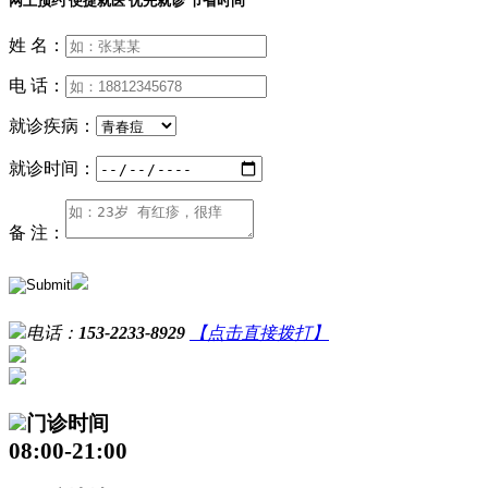
网上预约 便捷就医 优先就诊 节省时间
姓 名：
电 话：
就诊疾病：
就诊时间：
备 注：
电话：
153-2233-8929
【点击直接拨打】
门诊时间
08:00-21:00