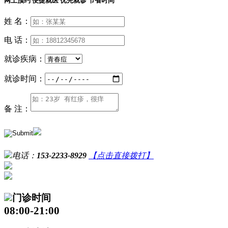
网上预约 便捷就医 优先就诊 节省时间
姓 名：
电 话：
就诊疾病：
就诊时间：
备 注：
电话：
153-2233-8929
【点击直接拨打】
门诊时间
08:00-21:00